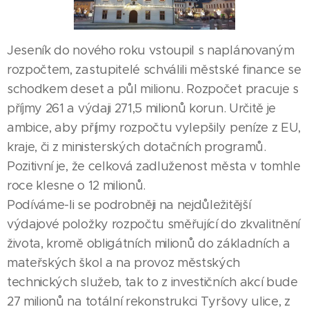
Jeseník do nového roku vstoupil s naplánovaným
rozpočtem, zastupitelé schválili městské finance se
schodkem deset a půl milionu. Rozpočet pracuje s
příjmy 261 a výdaji 271,5 milionů korun. Určitě je
ambice, aby příjmy rozpočtu vylepšily peníze z EU,
kraje, či z ministerských dotačních programů.
Pozitivní je, že celková zadluženost města v tomhle
roce klesne o 12 milionů.
Podíváme-li se podrobněji na nejdůležitější
výdajové položky rozpočtu směřující do zkvalitnění
života, kromě obligátních milionů do základních a
mateřských škol a na provoz městských
technických služeb, tak to z investičních akcí bude
27 milionů na totální rekonstrukci Tyršovy ulice, z