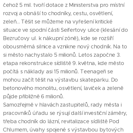
čehož 5 mil. tvoří dotace z Ministerstva pro místní
rozvoj a obnáší to chodníky, cestu, osvětlení,
zeleň... Těšit se můžeme na vyřešení kritické
situace ve spodní části Seifertovy ulice (klesání do
Bezručovy ul. k nákupní zóně), kde se rozšíří
obousměrná silnice a vznikne nový chodník. Na to
si město nachystalo 5 milionů. Letos započne 3.
etapa rekonstrukce sídliště 9. května, kde město
počítá s náklady asi 15 milionů. Teenageři se
mohou začít těšit na výstavbu skateparku. Do
betonového monolitu, osvětlení, laviček a zeleně
půjde přibližně 6 milionů.
Samozřejmě v hlavách zastupitelů, rady města i
pracovníků úřadu se rýsují další investiční záměry,
třeba chodník do lázní, revitalizace sídliště Pod
Chlumem, úvahy spojené s výstavbou bytových